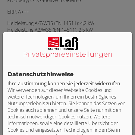
Produkttyp: CS7400iAW 5 ORMB-S
ERP: A+++
Heizleistung A-7/W35 (EN 14511): 4,2 kW
Heizleistung A2/W35 (EN 14511): 2,5 kW
Heizleistung A7/W35 (EN 14511): 2,8 kW
COP A-7/W35 (EN 14511): 3
Privatsphäre­einstellungen
COP A2/W35 (EN 14511): 4,3
COP A7/W35 (EN 14511): 5
Kühlleistung A35/W7 (EN 14511): 4,44 kW
Datenschutzhinweise
EER A35/W7 (EN 14511): 2,4
Ihre Zustimmung können Sie jederzeit widerrufen.
Zuheizerleistung: 9 kW
Wir verwenden auf dieser Webseite Cookies und
weitere Technologien, um Ihnen ein bestmögliches
Höhe: 1380 mm
Nutzungserlebnis zu bieten. Sie können das Setzen von
Breite: 940 mm
Cookies auch ablehnen und unsere Seite nur mit den
Tiefe: 600 mm
technisch notwendigen Cookies nutzen. Weitere
Nettogewicht: 248 kg
Informationen, sowie eine detaillierte Übersicht der
Nennwärmeleistung (durchschnittliche
Cookies und eingesetzten Technologien finden Sie in