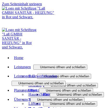
Zum Seiteninhalt springen
Home
Leistungen
Untermenü öffnen und schließen
Leistungen Gewerbekunden
Bad
Untermenü öffnen und schließen
Untermenü öffnen und schließen
Heizung
Badmodernisierung
Untermenü öffnen und schließen
Planungshilfen
Objekt- und Anlagenbau
Untermenü öffnen und schließen
Haustechnik
Barrierefreies Bad
Heizungsmodernisierung
Untermenü öffnen und schließen
Über uns
Sanitäranlagen
3D-Badplaner
Untermenü öffnen und schließen
Lüftung
Badanfrage
Heizen mit Gas
Wasser / Trinkwasser
Untermenü öffnen und schließen