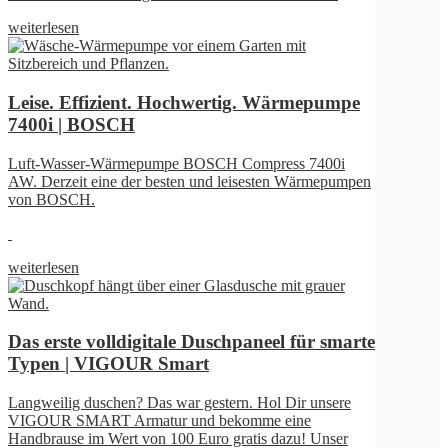
en
te