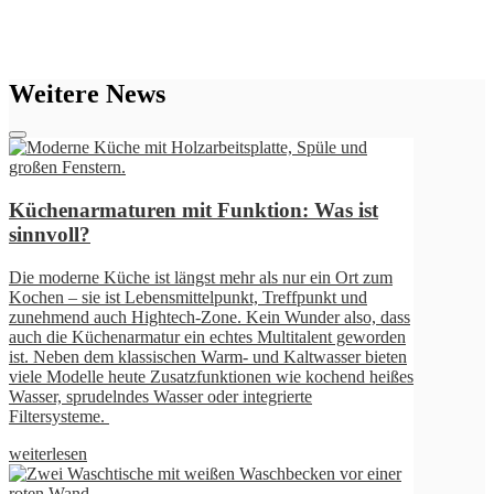
Weitere News
ss
en
en
ßes