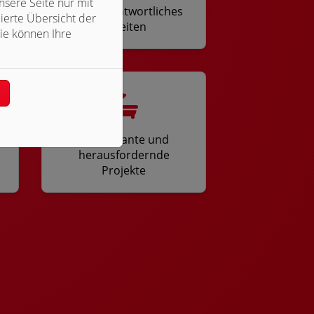
sere Seite nur mit
Eigenverantwortliches
ierte Übersicht der
Arbeiten
ie können Ihre
n
Interessante und
herausfordernde
Projekte