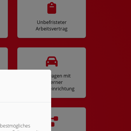
Unbefristeter
Arbeitsvertrag
Firmenwagen mit
moderner
Fahrzeugeinrichtung
 bestmögliches