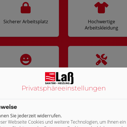
Sicherer Arbeitsplatz
Hochwertige
Arbeitskleidung
Entspanntes &
Profi-Werkzeug
freundliches Arbeitsklima
Privatsphäre­einstellungen
nweise
en Sie jederzeit widerrufen.
ser Webseite Cookies und weitere Technologien, um Ihnen ein