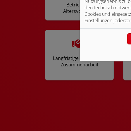
Nutzungserlebnis zu b
Betriebliche
den technisch notwend
Altersvorsorge
Cookies und eingesetz
Einstellungen jederzei
Langfristige und sichere
Zusammenarbeit