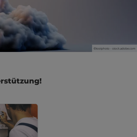
©tostphoto - stock.adobe.com
erstützung!