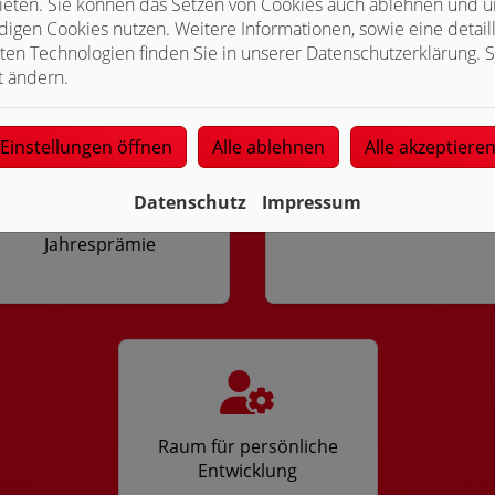
ieten. Sie können das Setzen von Cookies auch ablehnen und un
Fahrrad-Leasing
Bezahlung über Tarif
igen Cookies nutzen. Weitere Informationen, sowie eine detaill
ten Technologien finden Sie in unserer Datenschutzerklärung. S
t ändern.
Einstellungen öffnen
Alle ablehnen
Alle akzeptiere
Datenschutz
Impressum
Leistungsbezogene
Familienfreundlich
Jahresprämie
Raum für persönliche
Entwicklung