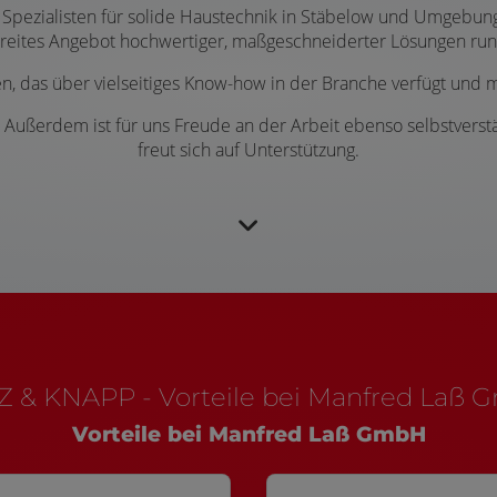
 Spezialisten für solide Haustechnik in Stäbelow und Umgebung
 breites Angebot hochwertiger, maßgeschneiderter Lösungen run
n, das über vielseitiges Know-how in der Branche verfügt und m
 Außerdem ist für uns Freude an der Arbeit ebenso selbstverstä
freut sich auf Unterstützung.
 & KNAPP - Vorteile bei Manfred Laß
Vorteile bei Manfred Laß GmbH