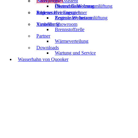
Heizsysteme
Badanfrage-Assistent
Unternehmen
Öl- und Gasheizung
Photovoltaik
Dezentrale Wohnraumlüftung
Regenerative Energien
Buderus Heizungsrechner
Jobs
Regenerativ heizen
Zentrale Wohnraumlüftung
Virtueller Showroom
Ausbildung
Brennstoffzelle
Partner
Wärmeverteilung
Downloads
Wartung und Service
Wasserhahn von Quooker