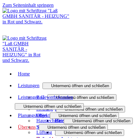
Zum Seiteninhalt springen
Home
Leistungen
Untermenü öffnen und schließen
Leistungen Gewerbekunden
Bad
Untermenü öffnen und schließen
Untermenü öffnen und schließen
Heizung
Badmodernisierung
Untermenü öffnen und schließen
Planungshilfen
Objekt- und Anlagenbau
Untermenü öffnen und schließen
Haustechnik
Barrierefreies Bad
Heizungsmodernisierung
Untermenü öffnen und schließen
Über uns
Sanitäranlagen
3D-Badplaner
Untermenü öffnen und schließen
Lüftung
Badanfrage
Heizen mit Gas
Wasser / Trinkwasser
Untermenü öffnen und schließen